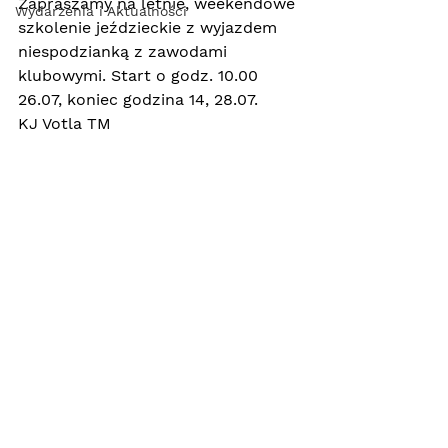
Zapraszamy na letnie, weekendowe 
Wydarzenia i Aktualności
szkolenie jeździeckie z wyjazdem 
niespodzianką z zawodami 
klubowymi. Start o godz. 10.00 
26.07, koniec godzina 14, 28.07. 
KJ Votla TM