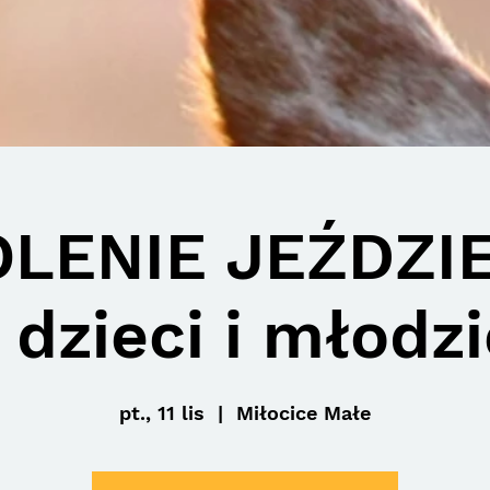
LENIE JEŹDZI
 dzieci i młodz
pt., 11 lis
  |  
Miłocice Małe