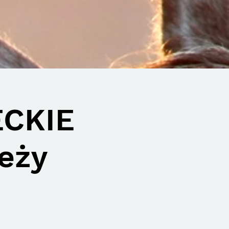
ECKIE
ieży