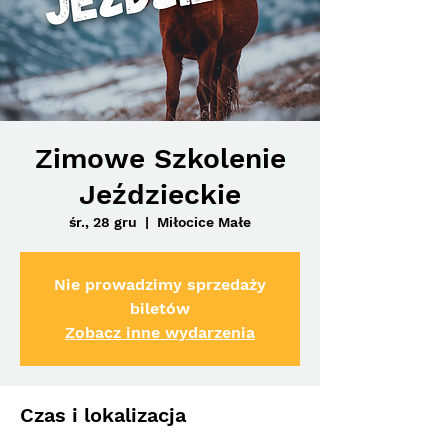
Zimowe Szkolenie
Jeździeckie
śr., 28 gru
  |  
Miłocice Małe
Nie prowadzimy sprzedaży
biletów
Zobacz inne wydarzenia
Czas i lokalizacja