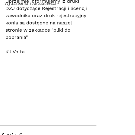
Uprzejmie informujemy iż druki 
Wydarzenia i Aktualności
DZJ dotyczące Rejestracji i licencji 
zawodnika oraz druk rejestracyjny 
konia są dostępne na naszej 
stronie w zakładce "pliki do 
pobrania"
KJ Volta