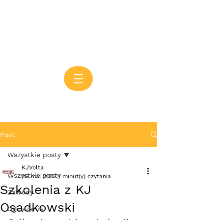
Post
Wszystkie posty
KJVolta
Wszystkie posty
26 maj 2022
1 minut(y) czytania
Szkolenia z KJ
Zawody
Osadkowski
Ogłoszenia