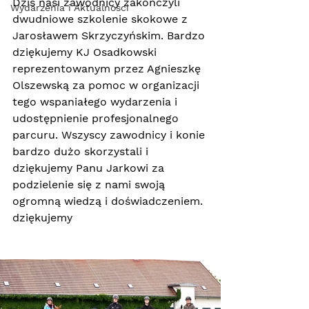
Dziś nasi zawodnicy zakończyli 
Wydarzenia i Aktualności
dwudniowe szkolenie skokowe z 
Jarosławem Skrzyczyńskim. Bardzo 
dziękujemy KJ Osadkowski 
reprezentowanym przez Agnieszkę 
Olszewską za pomoc w organizacji 
tego wspaniałego wydarzenia i 
udostępnienie profesjonalnego 
parcuru. Wszyscy zawodnicy i konie 
bardzo dużo skorzystali i 
dziękujemy Panu Jarkowi za 
podzielenie się z nami swoją 
ogromną wiedzą i doświadczeniem. 
dziękujemy