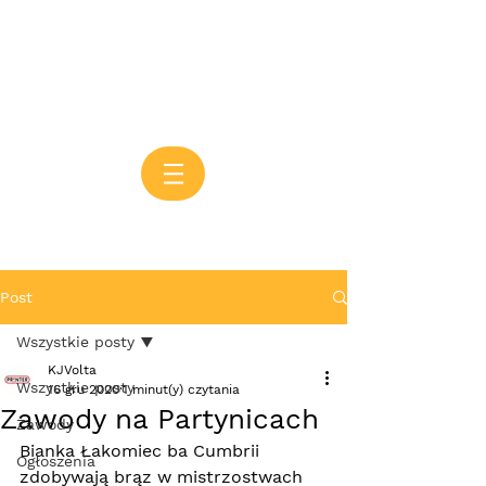
Post
Wszystkie posty
KJVolta
Wszystkie posty
16 gru 2020
1 minut(y) czytania
Zawody na Partynicach
Zawody
Bianka Łakomiec ba Cumbrii 
Ogłoszenia
zdobywają brąz w mistrzostwach 