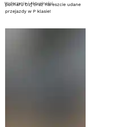
Wydarzenia i Aktualności
pucharu Dzj oraz nareszcie udane 
przejazdy w P klasie!