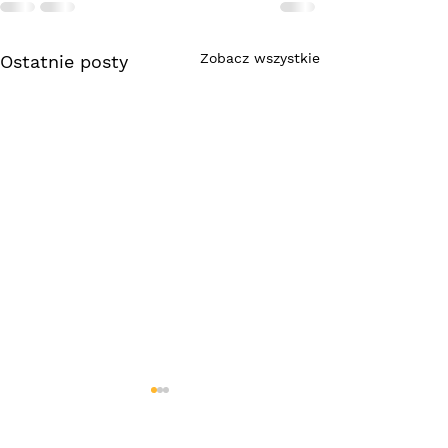
Zobacz wszystkie
Ostatnie posty
Zatrudnimy instruktora
jazdy