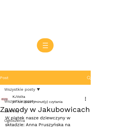
Post
Wszystkie posty
KJVolta
Wszystkie posty
27 lut 2023
1 minut(y) czytania
Zawody w Jakubowicach
Zawody
W piątek nasze dziewczyny w 
Ogłoszenia
składzie: Anna Pruszyńska na 