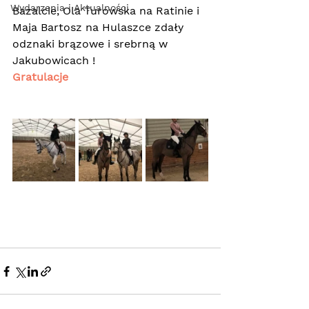
Wydarzenia i Aktualności
Bazalcie, Ola Turowska na Ratinie i 
Maja Bartosz na Hulaszce zdały 
odznaki brązowe i srebrną w 
Jakubowicach ! 
Gratulacje