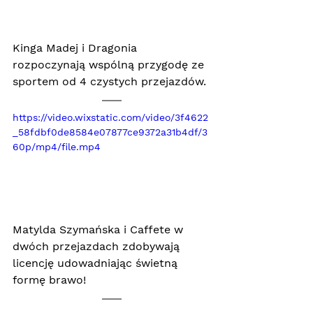
Kinga Madej i Dragonia 
rozpoczynają wspólną przygodę ze 
sportem od 4 czystych przejazdów.
https://video.wixstatic.com/video/3f4622
_58fdbf0de8584e07877ce9372a31b4df/3
60p/mp4/file.mp4
Matylda Szymańska i Caffete w 
dwóch przejazdach zdobywają 
licencję udowadniając świetną 
formę brawo!