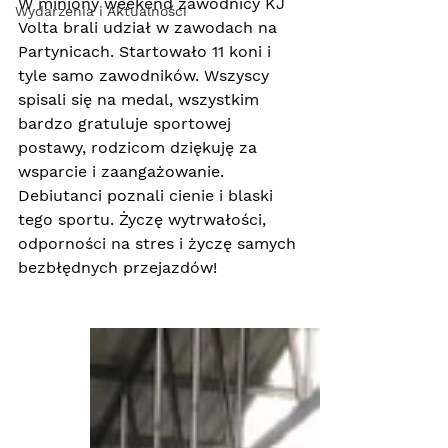
W miniony weekend zawodnicy KJ 
Wydarzenia i Aktualności
Volta brali udział w zawodach na 
Partynicach. Startowało 11 koni i 
tyle samo zawodników. Wszyscy 
spisali się na medal, wszystkim 
bardzo gratuluje sportowej 
postawy, rodzicom dziękuję za 
wsparcie i zaangażowanie. 
Debiutanci poznali cienie i blaski 
tego sportu. Życzę wytrwałości, 
odporności na stres i życzę samych 
bezbłędnych przejazdów!