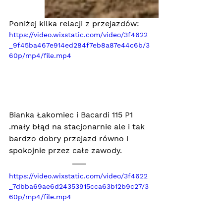
Poniżej kilka relacji z przejazdów:
https://video.wixstatic.com/video/3f4622
_9f45ba467e914ed284f7eb8a87e44c6b/3
60p/mp4/file.mp4
Bianka Łakomiec i Bacardi 115 P1 
.mały błąd na stacjonarnie ale i tak 
bardzo dobry przejazd równo i 
spokojnie przez całe zawody.
https://video.wixstatic.com/video/3f4622
_7dbba69ae6d24353915cca63b12b9c27/3
60p/mp4/file.mp4