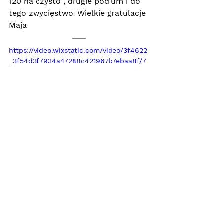
120 na czysto , drugie podium i do 
tego zwycięstwo! Wielkie gratulacje 
Maja
https://video.wixstatic.com/video/3f4622
_3f54d3f7934a47288c421967b7ebaa8f/7
20p/mp4/file.mp4
Tymoteusz Liss i Jego nowy koń 
Idaho na pierwszych wspólnych 
zawodach:)
https://video.wixstatic.com/video/3f4622
_5322e42065b04a90a098d1656f094262/
360p/mp4/file.mp4