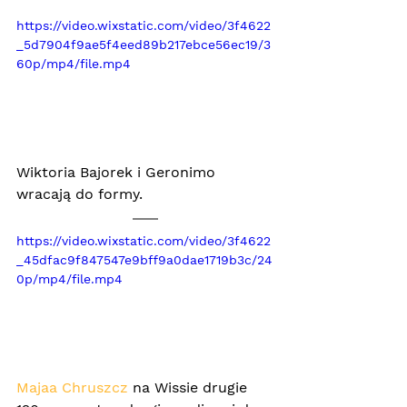
https://video.wixstatic.com/video/3f4622
_5d7904f9ae5f4eed89b217ebce56ec19/3
60p/mp4/file.mp4
Wiktoria Bajorek i Geronimo 
wracają do formy.
https://video.wixstatic.com/video/3f4622
_45dfac9f847547e9bff9a0dae1719b3c/24
0p/mp4/file.mp4
Majaa Chruszcz
 na Wissie drugie 